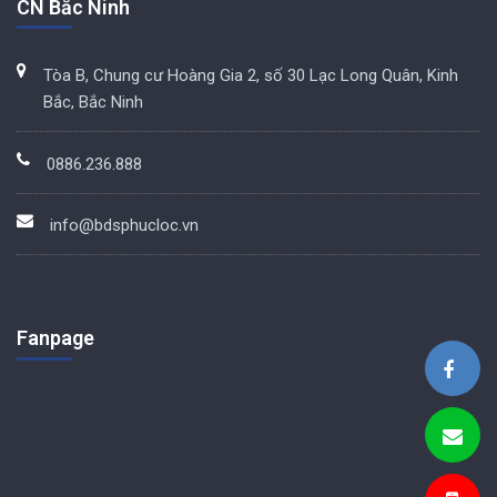
CN Bắc Ninh
Tòa B, Chung cư Hoàng Gia 2, số 30 Lạc Long Quân, Kinh
Bắc, Bắc Ninh
0886.236.888
info@bdsphucloc.vn
Fanpage
BDS Phúc Lộc