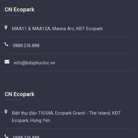
CN Ecopark
MAA11 & MAA12A, Marina Arc, KĐT Ecopark
0888.236.888
info@bdsphucloc.vn
CN Ecopark
Biệt thự đảo TIS54A, Ecopark Grand - The Island, KĐT
Ecopark, Hưng Yên
0888.236.888