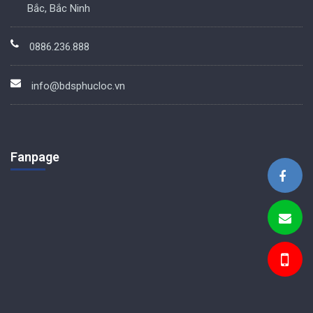
Bắc, Bắc Ninh
0886.236.888
info@bdsphucloc.vn
Fanpage
BDS Phúc Lộc