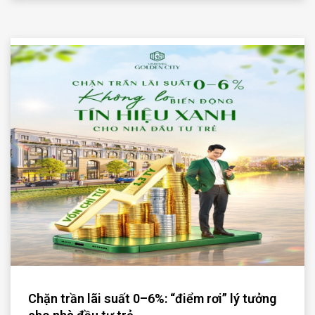
Chặn trần lãi suất 0–6%: “điểm rơi” lý tưởng