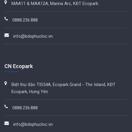
MAA11 & MAA12A, Marina Arc, KĐT Ecopark
0888.236.888
info@bdsphucloc.vn
CN Ecopark
Biệt thự đảo TIS54A, Ecopark Grand - The Island, KĐT
Ecopark, Hưng Yên
0888.236.888
info@bdsphucloc.vn