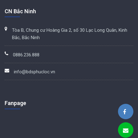
CN Bắc Ninh
Tòa B, Chung cư Hoàng Gia 2, số 30 Lạc Long Quân, Kinh
Bắc, Bắc Ninh
0886.236.888
info@bdsphucloc.vn
Fanpage
BDS Phúc Lộc