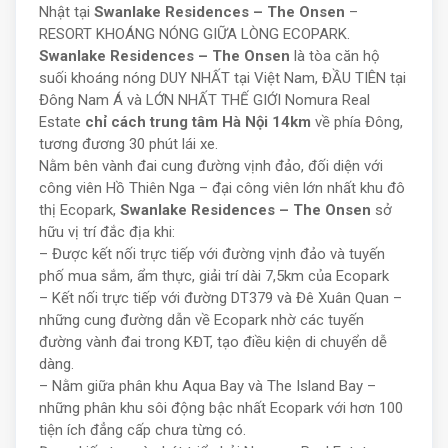
Nhật tại
Swanlake Residences – The Onsen
–
RESORT KHOÁNG NÓNG GIỮA LÒNG ECOPARK.
Swanlake Residences – The Onsen
là tòa căn hộ
suối khoáng nóng DUY NHẤT tại Việt Nam, ĐẦU TIÊN tại
Đông Nam Á và LỚN NHẤT THẾ GIỚI Nomura Real
Estate
chỉ cách trung tâm Hà Nội 14km
về phía Đông,
tương đương 30 phút lái xe.
Nằm bên vành đai cung đường vịnh đảo, đối diện với
công viên Hồ Thiên Nga – đại công viên lớn nhất khu đô
thị Ecopark,
Swanlake Residences – The Onsen
sở
hữu vị trí đắc địa khi:
–
Được kết nối trực tiếp với đường vịnh đảo và tuyến
phố mua sắm, ẩm thực, giải trí dài 7,5km của Ecopark
–
Kết nối trực tiếp với đường DT379 và Đê Xuân Quan –
những cung đường dẫn về Ecopark nhờ các tuyến
đường vành đai trong KĐT, tạo điều kiện di chuyển dễ
dàng.
–
Nằm giữa phân khu Aqua Bay và The Island Bay –
những phân khu sôi động bậc nhất Ecopark với hơn 100
tiện ích đẳng cấp chưa từng có.