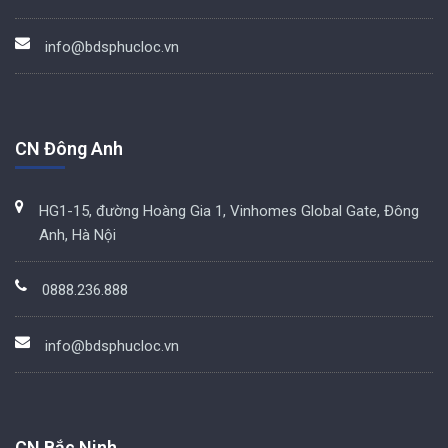
info@bdsphucloc.vn
CN Đông Anh
HG1-15, đường Hoàng Gia 1, Vinhomes Global Gate, Đông
Anh, Hà Nội
0888.236.888
info@bdsphucloc.vn
CN Bắc Ninh