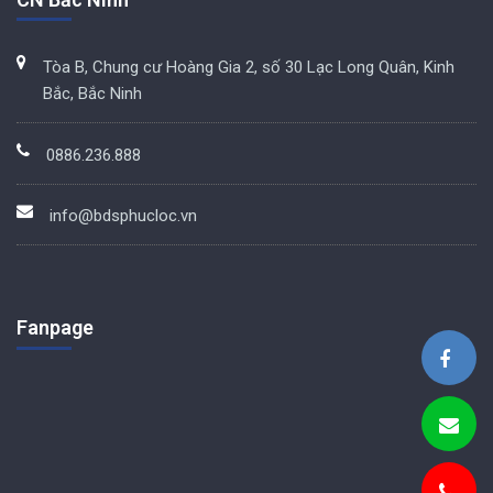
Tòa B, Chung cư Hoàng Gia 2, số 30 Lạc Long Quân, Kinh
Bắc, Bắc Ninh
0886.236.888
info@bdsphucloc.vn
Fanpage
BDS Phúc Lộc