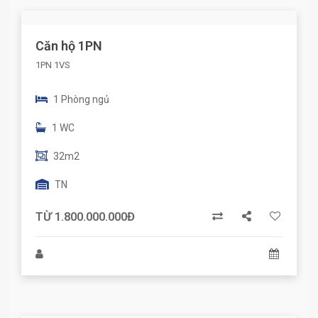
Căn hộ 1PN
1PN 1VS
1 Phòng ngủ
1 WC
32m2
TN
TỪ 1.800.000.000Đ