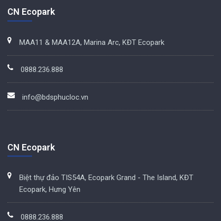
CN Ecopark
MAA11 & MAA12A, Marina Arc, KĐT Ecopark
0888.236.888
info@bdsphucloc.vn
CN Ecopark
Biệt thự đảo TIS54A, Ecopark Grand - The Island, KĐT
Ecopark, Hưng Yên
0888.236.888