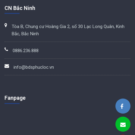
CN Bắc Ninh
Tòa B, Chung cư Hoàng Gia 2, số 30 Lạc Long Quân, Kinh
Bắc, Bắc Ninh
0886.236.888
info@bdsphucloc.vn
Fanpage
BDS Phúc Lộc