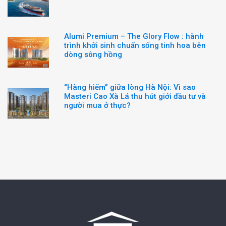
Alumi Premium – The Glory Flow : hành
trình khởi sinh chuẩn sống tinh hoa bên
dòng sông hồng
“Hàng hiếm” giữa lòng Hà Nội: Vì sao
Masteri Cao Xà Lá thu hút giới đầu tư và
người mua ở thực?