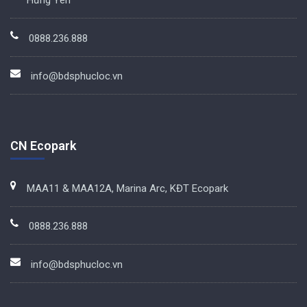
Hưng Yên
0888.236.888
info@bdsphucloc.vn
CN Ecopark
MAA11 & MAA12A, Marina Arc, KĐT Ecopark
0888.236.888
info@bdsphucloc.vn