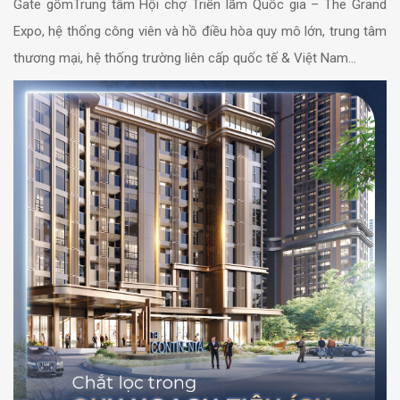
Gate gồmTrung tâm Hội chợ Triển lãm Quốc gia – The Grand
Expo, hệ thống công viên và hồ điều hòa quy mô lớn, trung tâm
thương mại, hệ thống trường liên cấp quốc tế & Việt Nam…