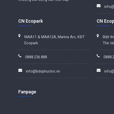
info@
CN Ecopark
CN Ecop
MAA11 & MAA12A, Marina Arc, KĐT
Biệt t
Ecopark
The Is
0888.236.888
0888.
info@bdsphucloc.vn
info@
Fanpage