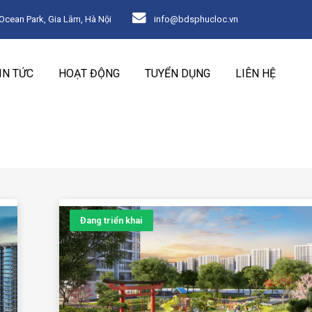
ean Park, Gia Lâm, Hà Nội
info@bdsphucloc.vn
IN TỨC
HOẠT ĐỘNG
TUYỂN DỤNG
LIÊN HỆ
Đang triển khai