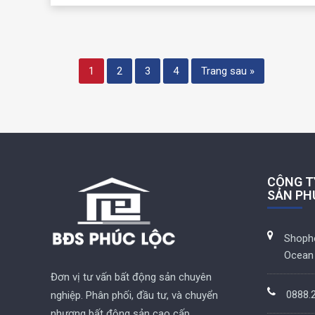
1
2
3
4
Trang sau »
CÔNG T
SẢN PH
Shoph
Ocean 
Đơn vị tư vấn bất động sản chuyên
0888.
nghiệp. Phân phối, đầu tư, và chuyển
nhượng bất động sản cao cấp