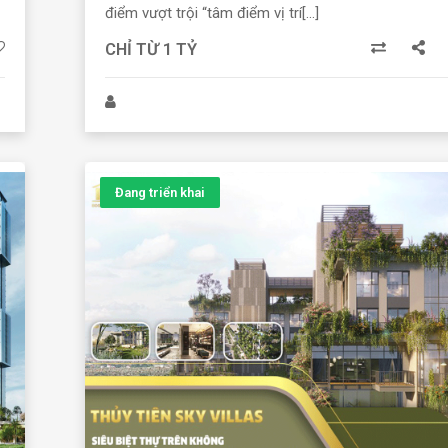
điểm vượt trội “tâm điểm vị trí[...]
CHỈ TỪ 1 TỶ
Đang triển khai