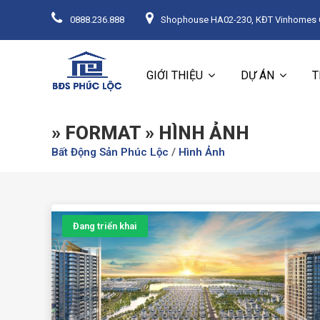
0888.236.888
Shophouse HA02-230, KĐT Vinhomes Oc
GIỚI THIỆU
DỰ ÁN
T
» FORMAT » HÌNH ẢNH
Bất Động Sản Phúc Lộc
/
Hình Ảnh
Đang triển khai