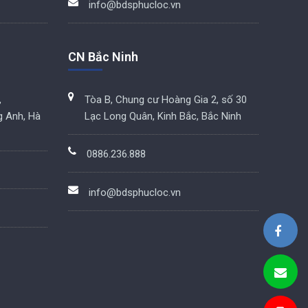
info@bdsphucloc.vn
CN Bắc Ninh
,
Tòa B, Chung cư Hoàng Gia 2, số 30
g Anh, Hà
Lạc Long Quân, Kinh Bắc, Bắc Ninh
0886.236.888
info@bdsphucloc.vn
BDS Phúc Lộc