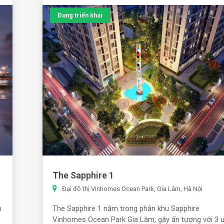
Đang triển khai
The Sapphire 1
Đại đô thị Vinhomes Ocean Park, Gia Lâm, Hà Nội
m
The Sapphire 1 nằm trong phân khu Sapphire
Vinhomes Ocean Park Gia Lâm, gây ấn tượng với 3 