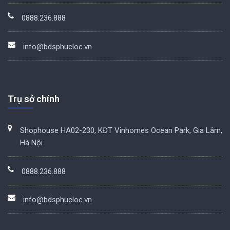
0888.236.888
info@bdsphucloc.vn
Trụ sở chính
Shophouse HA02-230, KĐT Vinhomes Ocean Park, Gia Lâm,
Hà Nội
0888.236.888
info@bdsphucloc.vn