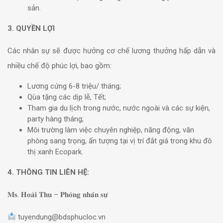
sản.
3. QUYỀN LỢI
Các nhân sự sẽ được hưởng cơ chế lương thưởng hấp dẫn và
nhiều chế độ phúc lợi, bao gồm:
Lương cứng 6-8 triệu/ tháng;
Qùa tặng các dịp lễ, Tết;
Tham gia du lịch trong nước, nước ngoài và các sự kiện,
party hàng tháng;
Môi trường làm việc chuyên nghiệp, năng động, văn
phòng sang trọng, ấn tượng tại vị trí đắt giá trong khu đô
thị xanh Ecopark.
4. THÔNG TIN LIÊN HỆ:
𝐌𝐬. 𝐇𝐨𝐚̀𝐢 𝐓𝐡𝐮 – 𝐏𝐡𝐨̀𝐧𝐠 𝐧𝐡𝐚̂𝐧 𝐬𝐮̛̣
tuyendung@bdsphucloc.vn