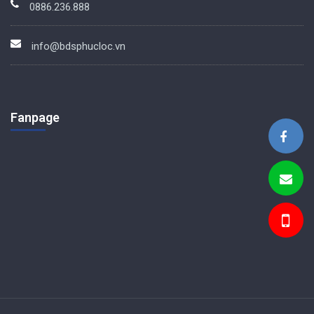
0886.236.888
info@bdsphucloc.vn
Fanpage
BDS Phúc Lộc