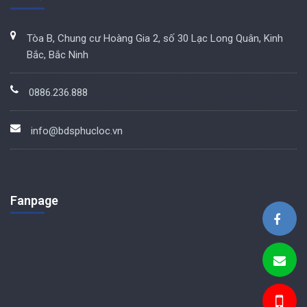
Tòa B, Chung cư Hoàng Gia 2, số 30 Lạc Long Quân, Kinh
Bắc, Bắc Ninh
0886.236.888
info@bdsphucloc.vn
Fanpage
BDS Phúc Lộc