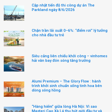
Cập nhật tiến độ thi công dự án The
Parkland ngày 8/6/2026
Chặn trần lãi suất 0–6%: “điểm rơi” lý tưởng
cho nhà đầu tư trẻ
Siêu cảng liên chiểu khởi công – vinhomes
hải vân bay đón sóng tăng trưởng
Alumi Premium – The Glory Flow : hành
trình khởi sinh chuẩn sống tinh hoa bên
dòng sông hồng
“Hàng hiếm” giữa lòng Hà Nội: Vì sao
Masteri Cao Xà Lá thu hút giới đầu tư và