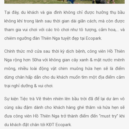
Tại đây, du khách và gia đình không chỉ được hưởng thụ bầu
không khí trong lành sau thời gian dài giãn cách; mà còn được
tham gia vui chơi với các trò chơi như tô tượng, cắm hoa,… và
chiêm ngưỡng đàn Thiên Nga tuyệt đẹp tại Ecopark.
Chính thức mở cửa sau thời kỳ dịch bệnh, công viên Hồ Thiên
Nga rộng hơn 50ha với không gian cây xanh & mặt nước mênh
mông, nhiều loài động vật chim muông hứa hẹn sẽ là điểm
dừng chân hấp dẫn cho du khách muốn tìm một địa điểm cắm
trại nghỉ dưỡng & vui chơi.
Sự kiện Tiệc trà Vẽ thiên nhiên lên bầu trời đã để lại dư âm vô
cùng sâu đậm dành cho khách hàng ghé thăm và hứa hẹn sẽ
đưa công viên Hồ Thiên Nga trở thành điểm đến “must try” khi
du khách đặt chân tới KĐT Ecopark.