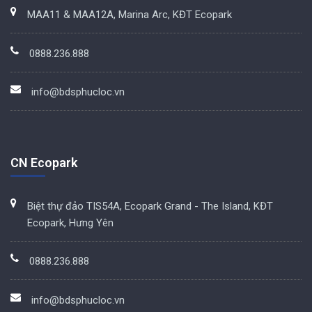
MAA11 & MAA12A, Marina Arc, KĐT Ecopark
0888.236.888
info@bdsphucloc.vn
CN Ecopark
Biệt thự đảo TIS54A, Ecopark Grand - The Island, KĐT
Ecopark, Hưng Yên
0888.236.888
info@bdsphucloc.vn