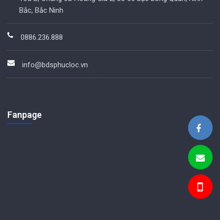
Bắc, Bắc Ninh
0886.236.888
info@bdsphucloc.vn
Fanpage
BDS Phúc Lộc