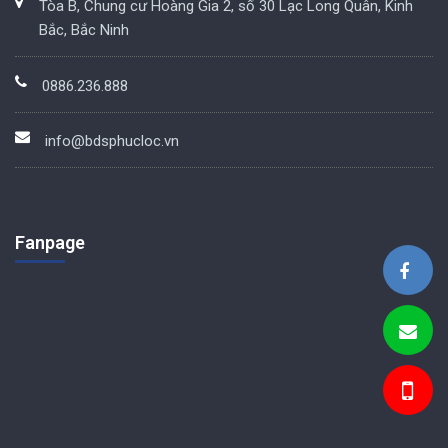
Tòa B, Chung cư Hoàng Gia 2, số 30 Lạc Long Quân, Kinh
Bắc, Bắc Ninh
0886.236.888
info@bdsphucloc.vn
Fanpage
BDS Phúc Lộc