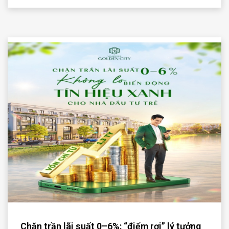
Chặn trần lãi suất 0–6%: “điểm rơi” lý tưởng