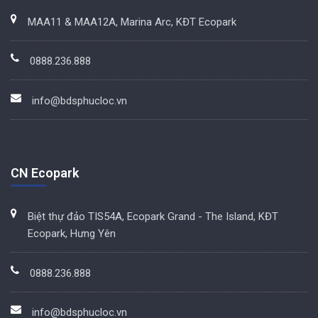
MAA11 & MAA12A, Marina Arc, KĐT Ecopark
0888.236.888
info@bdsphucloc.vn
CN Ecopark
Biệt thự đảo TIS54A, Ecopark Grand - The Island, KĐT
Ecopark, Hưng Yên
0888.236.888
info@bdsphucloc.vn