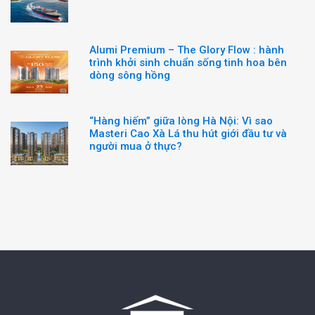
Alumi Premium – The Glory Flow : hành
trình khởi sinh chuẩn sống tinh hoa bên
dòng sông hồng
“Hàng hiếm” giữa lòng Hà Nội: Vì sao
Masteri Cao Xà Lá thu hút giới đầu tư và
người mua ở thực?