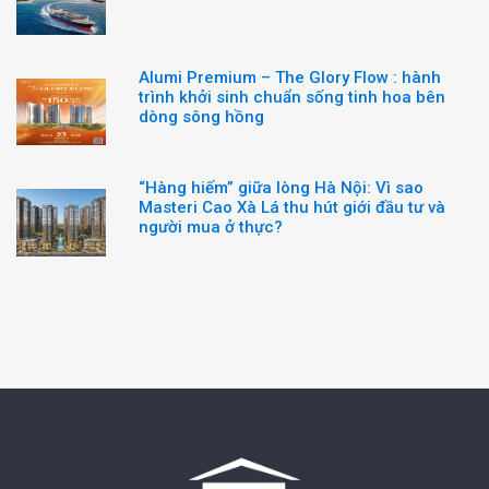
Alumi Premium – The Glory Flow : hành
trình khởi sinh chuẩn sống tinh hoa bên
dòng sông hồng
“Hàng hiếm” giữa lòng Hà Nội: Vì sao
Masteri Cao Xà Lá thu hút giới đầu tư và
người mua ở thực?