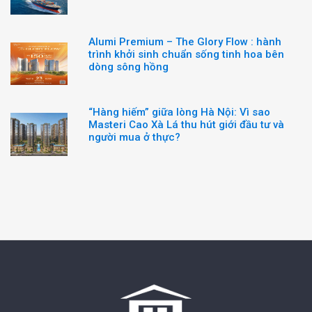
Alumi Premium – The Glory Flow : hành
trình khởi sinh chuẩn sống tinh hoa bên
dòng sông hồng
“Hàng hiếm” giữa lòng Hà Nội: Vì sao
Masteri Cao Xà Lá thu hút giới đầu tư và
người mua ở thực?