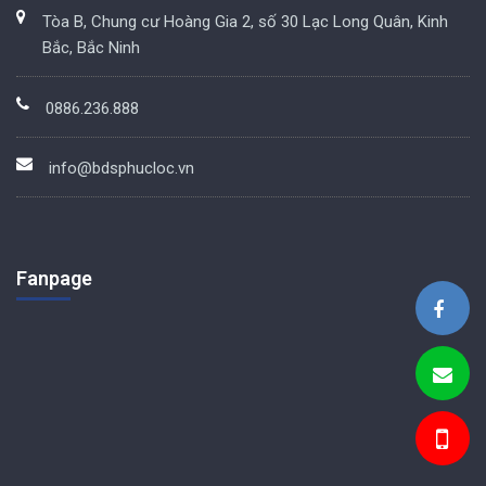
Tòa B, Chung cư Hoàng Gia 2, số 30 Lạc Long Quân, Kinh
Bắc, Bắc Ninh
0886.236.888
info@bdsphucloc.vn
Fanpage
BDS Phúc Lộc