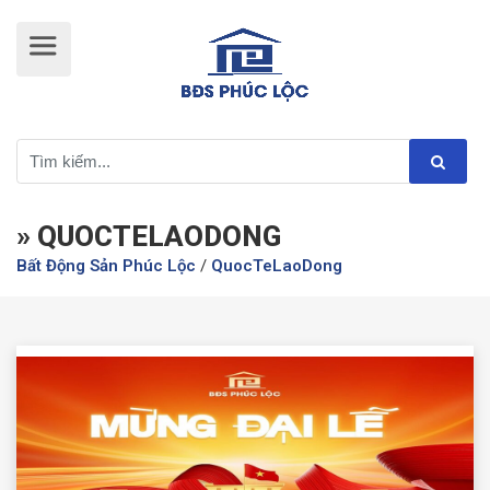
» QUOCTELAODONG
Bất Động Sản Phúc Lộc
/
QuocTeLaoDong