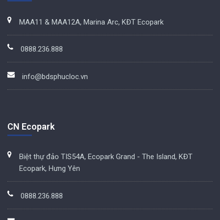
MAA11 & MAA12A, Marina Arc, KĐT Ecopark
0888.236.888
info@bdsphucloc.vn
CN Ecopark
Biệt thự đảo TIS54A, Ecopark Grand - The Island, KĐT
Ecopark, Hưng Yên
0888.236.888