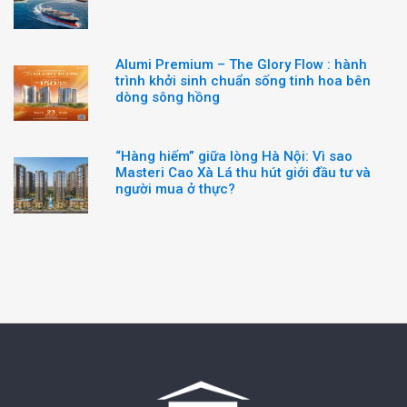
Alumi Premium – The Glory Flow : hành
trình khởi sinh chuẩn sống tinh hoa bên
dòng sông hồng
“Hàng hiếm” giữa lòng Hà Nội: Vì sao
Masteri Cao Xà Lá thu hút giới đầu tư và
người mua ở thực?