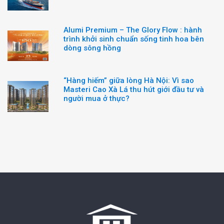
Alumi Premium – The Glory Flow : hành
trình khởi sinh chuẩn sống tinh hoa bên
dòng sông hồng
“Hàng hiếm” giữa lòng Hà Nội: Vì sao
Masteri Cao Xà Lá thu hút giới đầu tư và
người mua ở thực?