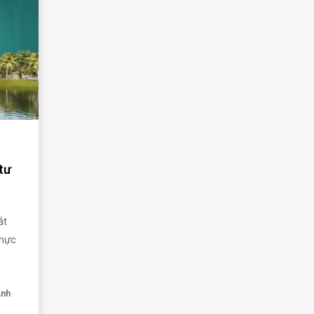
tư
ắt
thực
Anh