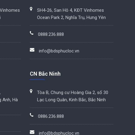
 Vinhomes
SH4-26, San Hô 4, KĐT Vinhomes
i
Ocean Park 2, Nghĩa Trụ, Hưng Yên
0888.236.888
info@bdsphucloc.vn
CN Bắc Ninh
,
Tòa B, Chung cư Hoàng Gia 2, số 30
g Anh, Hà
Lạc Long Quân, Kinh Bắc, Bắc Ninh
0886.236.888
info@bdsphucloc.vn