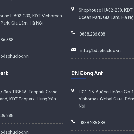
Shophouse HA02-230, KĐT
ouse HA02-230, KĐT Vinhomes
Ocean Park, Gia Lâm, Hà Nộ
Park, Gia Lâm, Hà Nội
0888.236.888
236.888
info@bdsphucloc.vn
bdsphucloc.vn
ark
CN Đông Anh
hự đảo TIS54A, Ecopark Grand -
HG1-15, đường Hoàng Gia 1
land, KĐT Ecopark, Hưng Yên
Vinhomes Global Gate, Đôn
Nội
236.888
0888.236.888
bdsphucloc.vn