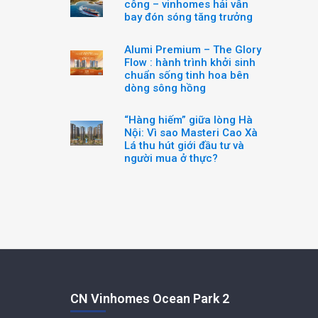
công – vinhomes hải vân
bay đón sóng tăng trưởng
Alumi Premium – The Glory
Flow : hành trình khởi sinh
chuẩn sống tinh hoa bên
dòng sông hồng
“Hàng hiếm” giữa lòng Hà
Nội: Vì sao Masteri Cao Xà
Lá thu hút giới đầu tư và
người mua ở thực?
CN Vinhomes Ocean Park 2