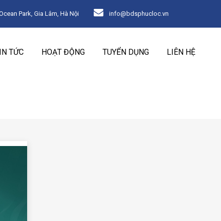
ean Park, Gia Lâm, Hà Nội
info@bdsphucloc.vn
IN TỨC
HOẠT ĐỘNG
TUYỂN DỤNG
LIÊN HỆ