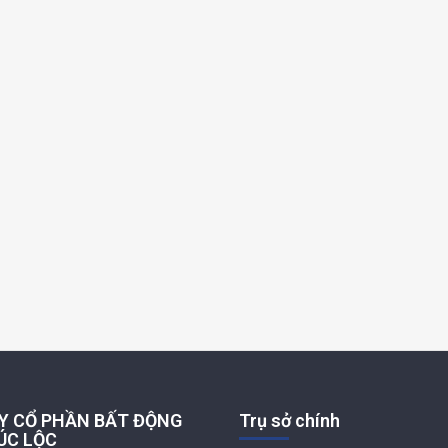
Y CỔ PHẦN BẤT ĐỘNG
Trụ sở chính
ÚC LỘC