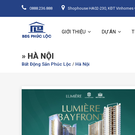
0888.236.888
Shophouse HA02-230, KĐT Vinhomes Oc
GIỚI THIỆU
DỰ ÁN
T
» HÀ NỘI
Bất Động Sản Phúc Lộc
/
Hà Nội