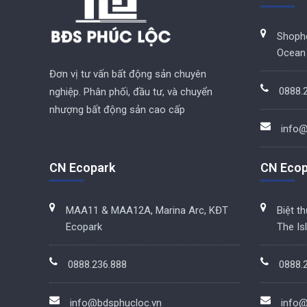
Shoph
Ocean 
Đơn vị tư vấn bất động sản chuyên
0888.
nghiệp. Phân phối, đầu tư, và chuyển
nhượng bất động sản cao cấp
info@
CN Ecopark
CN Ecop
MAA11 & MAA12A, Marina Arc, KĐT
Biệt t
Ecopark
The Is
0888.236.888
0888.
info@bdsphucloc.vn
info@