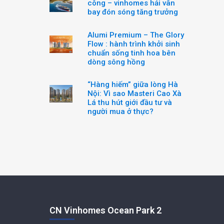
công – vinhomes hải vân
bay đón sóng tăng trưởng
Alumi Premium – The Glory
Flow : hành trình khởi sinh
chuẩn sống tinh hoa bên
dòng sông hồng
“Hàng hiếm” giữa lòng Hà
Nội: Vì sao Masteri Cao Xà
Lá thu hút giới đầu tư và
người mua ở thực?
CN Vinhomes Ocean Park 2