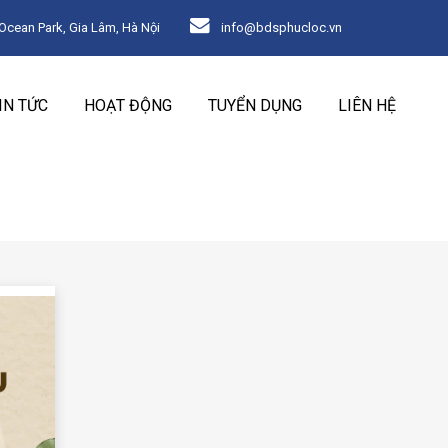
ean Park, Gia Lâm, Hà Nội
info@bdsphucloc.vn
IN TỨC
HOẠT ĐỘNG
TUYỂN DỤNG
LIÊN HỆ