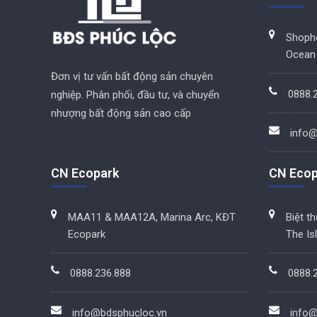
Shoph
Ocean 
Đơn vị tư vấn bất động sản chuyên
0888.
nghiệp. Phân phối, đầu tư, và chuyển
nhượng bất động sản cao cấp
info@
CN Ecopark
CN Ecop
MAA11 & MAA12A, Marina Arc, KĐT
Biệt t
Ecopark
The Is
0888.236.888
0888.
info@bdsphucloc.vn
info@