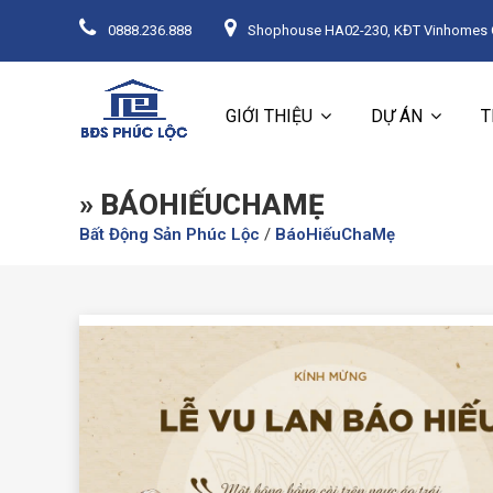
0888.236.888
Shophouse HA02-230, KĐT Vinhomes Oc
GIỚI THIỆU
DỰ ÁN
T
» BÁOHIẾUCHAMẸ
Bất Động Sản Phúc Lộc
/
BáoHiếuChaMẹ