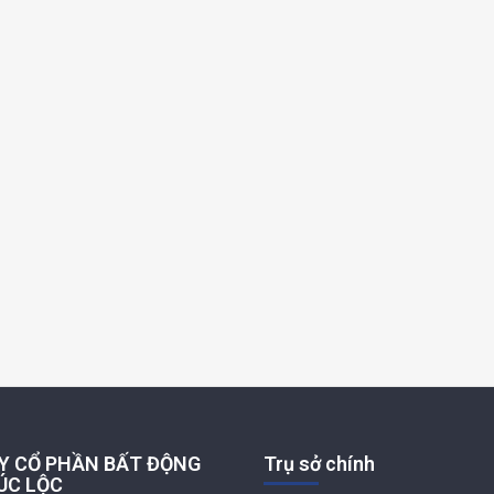
Y CỔ PHẦN BẤT ĐỘNG
Trụ sở chính
ÚC LỘC