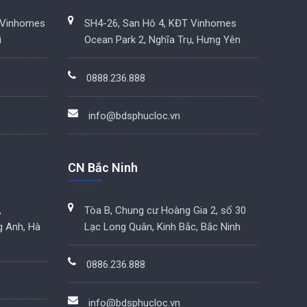
 Vinhomes
SH4-26, San Hô 4, KĐT Vinhomes
i
Ocean Park 2, Nghĩa Trụ, Hưng Yên
0888.236.888
info@bdsphucloc.vn
CN Bắc Ninh
,
Tòa B, Chung cư Hoàng Gia 2, số 30
g Anh, Hà
Lạc Long Quân, Kinh Bắc, Bắc Ninh
0886.236.888
info@bdsphucloc.vn