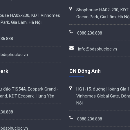
Shophouse HA02-230, KĐT
ouse HA02-230, KĐT Vinhomes
Ocean Park, Gia Lâm, Hà Nộ
Park, Gia Lâm, Hà Nội
0888.236.888
236.888
info@bdsphucloc.vn
bdsphucloc.vn
ark
CN Đông Anh
hự đảo TIS54A, Ecopark Grand -
HG1-15, đường Hoàng Gia 1
land, KĐT Ecopark, Hưng Yên
Vinhomes Global Gate, Đôn
Nội
236.888
0888.236.888
bdsphucloc.vn