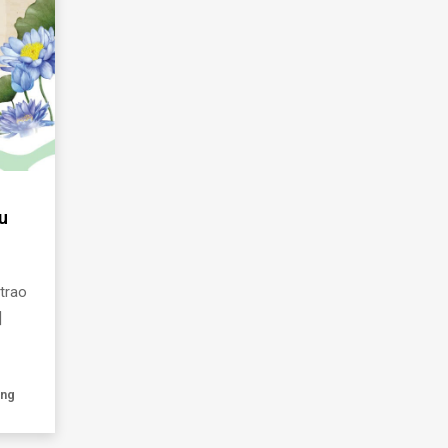
u
trao
]
ơng