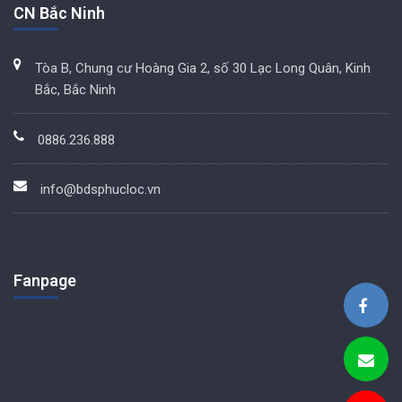
CN Bắc Ninh
Tòa B, Chung cư Hoàng Gia 2, số 30 Lạc Long Quân, Kinh
Bắc, Bắc Ninh
0886.236.888
info@bdsphucloc.vn
Fanpage
BDS Phúc Lộc