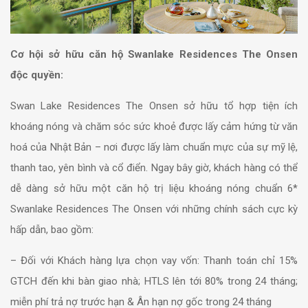
Cơ hội sở hữu căn hộ Swanlake Residences The Onsen
độc quyền:
Swan Lake Residences The Onsen sở hữu tổ hợp tiện ích
khoáng nóng và chăm sóc sức khoẻ được lấy cảm hứng từ văn
hoá của Nhật Bản – nơi được lấy làm chuẩn mực của sự mỹ lệ,
thanh tao, yên bình và cổ điển.
Ngay bây giờ, khách hàng có thể
dễ dàng sở hữu một căn hộ trị liệu khoáng nóng chuẩn 6*
Swanlake Residences The Onsen với những chính sách cực kỳ
hấp dẫn, bao gồm:
– Đối với Khách hàng lựa chọn vay vốn:
Thanh toán chỉ 15%
GTCH đến khi bàn giao nhà;
HTLS lên tới 80% trong 24 tháng;
m
iễn phí trả nợ trước hạn & Ân hạn nợ gốc trong 24 tháng