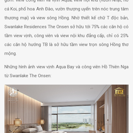
gồm: view công viên và vịnh Aqua; view nội khu (vườn Nhật, hồ
cá Koi, phố hoa Anh Đào, vườn thượng uyển trên nóc trung tâm
thương mại) và view sông Hồng. Nhờ thiết kế chữ T độc bản,
Swanlake Residences The Onsen sở hữu tới 75% các căn hộ có
tầm view vịnh, công viên và view nội khu đẳng cấp, chỉ có 25%
các căn hộ hướng TB là sở hữu tầm view trọn sông Hồng thơ
mộng.
Những hình ảnh view vịnh Aqua Bay và công viên Hồ Thiên Nga
từ Swanlake The Onsen: