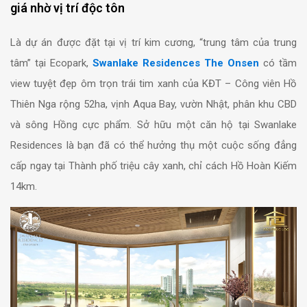
giá nhờ vị trí độc tôn
Là dự án được đặt tại vị trí kim cương, “trung tâm của trung
tâm” tại Ecopark,
Swanlake Residences The Onsen
có tầm
view tuyệt đẹp ôm trọn trái tim xanh của KĐT – Công viên Hồ
Thiên Nga rộng 52ha, vịnh Aqua Bay, vườn Nhật, phân khu CBD
và sông Hồng cực phẩm. Sở hữu một căn hộ tại Swanlake
Residences là bạn đã có thể hưởng thụ một cuộc sống đẳng
cấp ngay tại Thành phố triệu cây xanh, chỉ cách Hồ Hoàn Kiếm
14km.