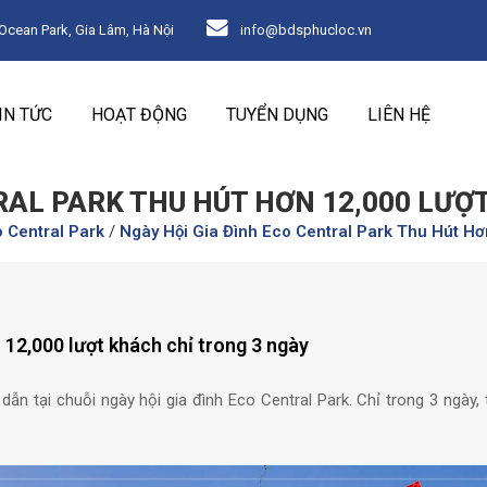
ean Park, Gia Lâm, Hà Nội
info@bdsphucloc.vn
IN TỨC
HOẠT ĐỘNG
TUYỂN DỤNG
LIÊN HỆ
RAL PARK THU HÚT HƠN 12,000 LƯỢ
 Central Park
/
Ngày Hội Gia Đình Eco Central Park Thu Hút H
 12,000 lượt khách chỉ trong 3 ngày
n tại chuỗi ngày hội gia đình Eco Central Park. Chỉ trong 3 ngày, 