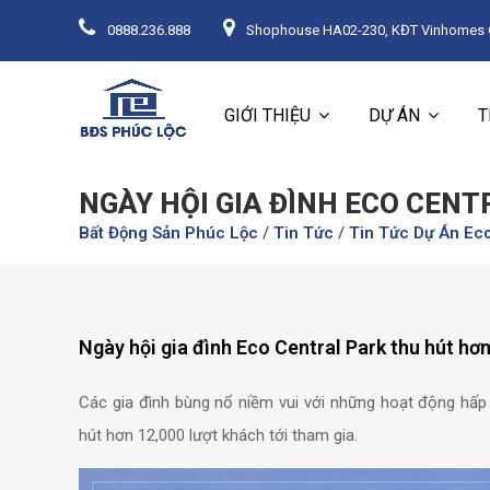
0888.236.888
Shophouse HA02-230, KĐT Vinhomes Oc
GIỚI THIỆU
DỰ ÁN
T
NGÀY HỘI GIA ĐÌNH ECO CENT
Bất Động Sản Phúc Lộc
/
Tin Tức
/
Tin Tức Dự Án Eco
Ngày hội gia đình Eco Central Park thu hút hơn
Các gia đình bùng nổ niềm vui với những hoạt động hấp dẫ
hút hơn 12,000 lượt khách tới tham gia.