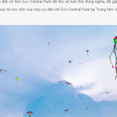
 đất cổ tích Eco Central Park để tìm về tuổi thơ đúng nghĩa, để gắ
mùa hè mơ ước của mọi cư dân nhí Eco Central Park tại Trung tâm vu