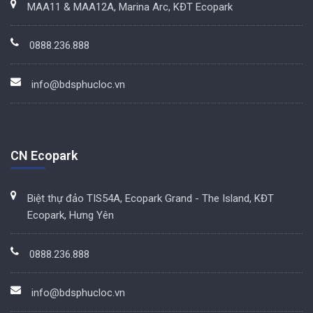
MAA11 & MAA12A, Marina Arc, KĐT Ecopark
0888.236.888
info@bdsphucloc.vn
CN Ecopark
Biệt thự đảo TIS54A, Ecopark Grand - The Island, KĐT
Ecopark, Hưng Yên
0888.236.888
info@bdsphucloc.vn