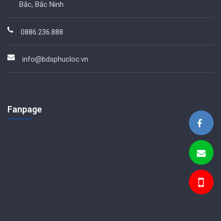
Bắc, Bắc Ninh
0886.236.888
info@bdsphucloc.vn
Fanpage
BDS Phúc Lộc