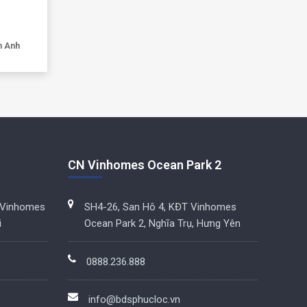
n Anh
CN Vinhomes Ocean Park 2
 Vinhomes
SH4-26, San Hô 4, KĐT Vinhomes
i
Ocean Park 2, Nghĩa Trụ, Hưng Yên
0888.236.888
info@bdsphucloc.vn