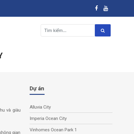
Y
Dự án
Alluvia City
hu và giàu
Imperia Ocean City
Vinhomes Ocean Park 1
không gian