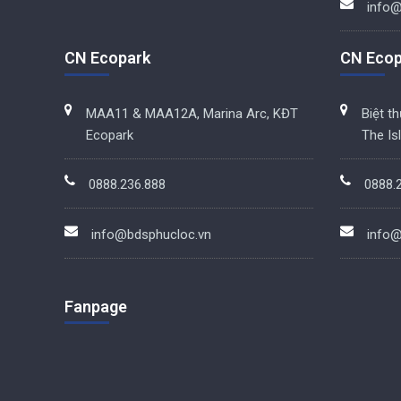
info@
CN Ecopark
CN Ecop
MAA11 & MAA12A, Marina Arc, KĐT
Biệt t
Ecopark
The Is
0888.236.888
0888.
info@bdsphucloc.vn
info@
Fanpage