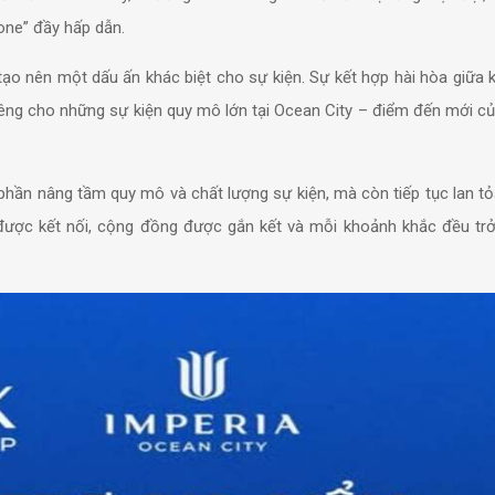
one” đầy hấp dẫn.
ạo nên một dấu ấn khác biệt cho sự kiện. Sự kết hợp hài hòa giữa k
riêng cho những sự kiện quy mô lớn tại Ocean City – điểm đến mới c
hần nâng tầm quy mô và chất lượng sự kiện, mà còn tiếp tục lan tỏa
được kết nối, cộng đồng được gắn kết và mỗi khoảnh khắc đều tr