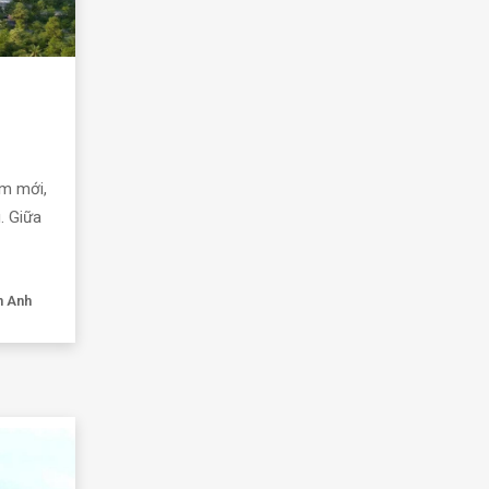
ểm mới,
. Giữa
n Anh