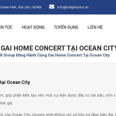
ean Park, Gia Lâm, Hà Nội
info@bdsphucloc.vn
IN TỨC
HOẠT ĐỘNG
TUYỂN DỤNG
LIÊN HỆ
GAI HOME CONCERT TẠI OCEAN CIT
K Group Đồng Hành Cùng Gai Home Concert Tại Ocean City
tại Ocean City
, góp phần kiến tạo nên một sự kiện được đầu tư bài bản, chỉn c
hán giả.
 của Ocean City, chương trình không chỉ sở hữu hạ tầng hiện đại, 