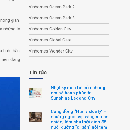
Vinhomes Ocean Park 2
Vinhomes Ocean Park 3
hông gian,
ủa những lễ
Vinhomes Golden City
Vinhomes Global Gate
 tinh thần
Vinhomes Wonder City
ở nên đáng
Tin tức
Nhật ký mùa hè của những
em bé hạnh phúc tại
Sunshine Legend City
Cộng đồng “Hurry slowly” –
những người vội vàng mà an
nhiên, làm chủ thời gian để
nuôi dưỡng “di sản” nội tâm