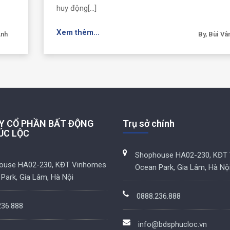
huy động[...]
Xem thêm...
Anh
By, Bùi Vâ
Y CỔ PHẦN BẤT ĐỘNG
Trụ sở chính
ÚC LỘC
Shophouse HA02-230, KĐT
ouse HA02-230, KĐT Vinhomes
Ocean Park, Gia Lâm, Hà Nộ
Park, Gia Lâm, Hà Nội
0888.236.888
236.888
info@bdsphucloc.vn