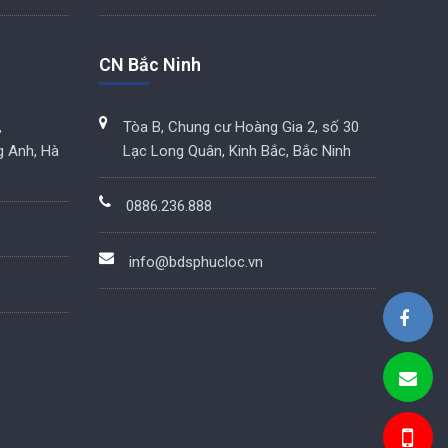
CN Bắc Ninh
,
Tòa B, Chung cư Hoàng Gia 2, số 30
g Anh, Hà
Lạc Long Quân, Kinh Bắc, Bắc Ninh
0886.236.888
info@bdsphucloc.vn
BDS Phúc Lộc