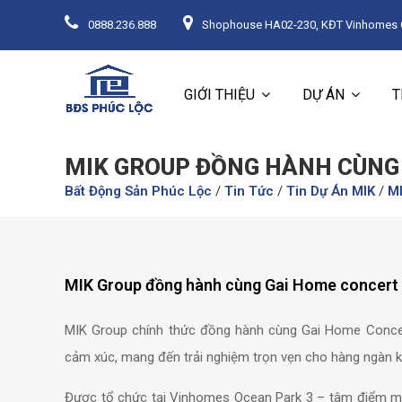
0888.236.888
Shophouse HA02-230, KĐT Vinhomes Oc
GIỚI THIỆU
DỰ ÁN
T
MIK GROUP ĐỒNG HÀNH CÙNG 
Bất Động Sản Phúc Lộc
/
Tin Tức
/
Tin Dự Án MIK
/
MI
MIK Group đồng hành cùng Gai Home concert 
MIK Group chính thức đồng hành cùng Gai Home Concert
cảm xúc, mang đến trải nghiệm trọn vẹn cho hàng ngàn k
Được tổ chức tại Vinhomes Ocean Park 3 – tâm điểm mới