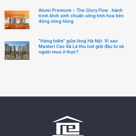
Alumi Premium – The Glory Flow : hành
trình khởi sinh chuẩn sống tinh hoa bên
dòng sông hồng
“Hàng hiếm” giữa lòng Hà Nội: Vì sao
Masteri Cao Xà Lá thu hút giới đầu tư và
người mua ở thực?