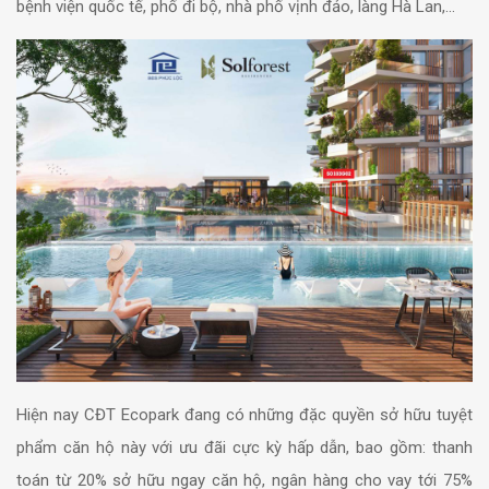
bệnh viện quốc tế, phố đi bộ, nhà phố vịnh đảo, làng Hà Lan,…
Hiện nay CĐT Ecopark đang có những đặc quyền sở hữu tuyệt
phẩm căn hộ này với ưu đãi cực kỳ hấp dẫn, bao gồm: thanh
toán từ 20% sở hữu ngay căn hộ, ngân hàng cho vay tới 75%