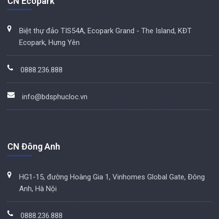
CN Ecopark
Biệt thự đảo TIS54A, Ecopark Grand - The Island, KĐT
Ecopark, Hưng Yên
0888.236.888
info@bdsphucloc.vn
CN Đông Anh
HG1-15, đường Hoàng Gia 1, Vinhomes Global Gate, Đông
Anh, Hà Nội
0888.236.888