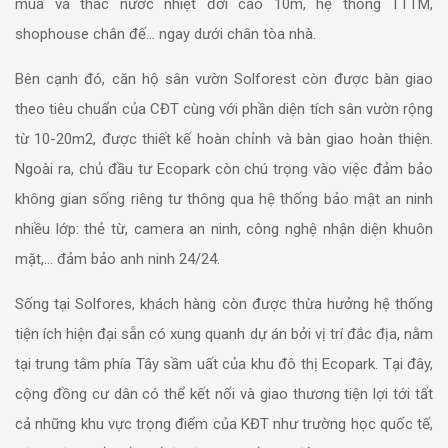
mùa và thác nước nhiệt đới cao 10m, hệ thống TTTM,
shophouse chân đế… ngay dưới chân tòa nhà.
Bên cạnh đó, căn hộ sân vườn Solforest còn được bàn giao
theo tiêu chuẩn của CĐT cùng với phần diện tích sân vườn rộng
từ 10-20m2, được thiết kế hoàn chỉnh và bàn giao hoàn thiện.
Ngoài ra, chủ đầu tư Ecopark còn chú trọng vào việc đảm bảo
không gian sống riêng tư thông qua hệ thống bảo mật an ninh
nhiều lớp: thẻ từ, camera an ninh, công nghệ nhận diện khuôn
mặt,… đảm bảo anh ninh 24/24.
Sống tại Solfores, khách hàng còn được thừa hưởng hệ thống
tiện ích hiện đại sẵn có xung quanh dự án bởi vị trí đắc địa, nằm
tại trung tâm phía Tây sầm uất của khu đô thị Ecopark. Tại đây,
cộng đồng cư dân có thể kết nối và giao thương tiện lợi tới tất
cả những khu vực trọng điểm của KĐT như trường học quốc tế,