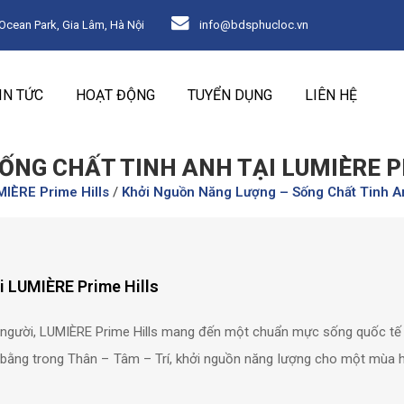
ean Park, Gia Lâm, Hà Nội
info@bdsphucloc.vn
IN TỨC
HOẠT ĐỘNG
TUYỂN DỤNG
LIÊN HỆ
ỐNG CHẤT TINH ANH TẠI LUMIÈRE P
IÈRE Prime Hills
/
Khởi Nguồn Năng Lượng – Sống Chất Tinh An
ại LUMIÈRE Prime Hills
n người, LUMIÈRE Prime Hills mang đến một chuẩn mực sống quốc tế 
n bằng trong Thân – Tâm – Trí, khởi nguồn năng lượng cho một mùa 