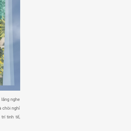
, lắng nghe
à chòi nghỉ
rí tinh tế,