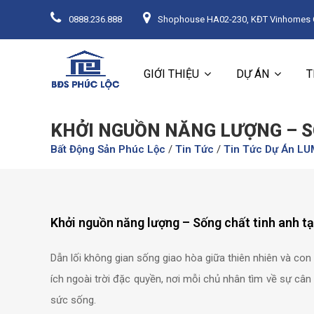
0888.236.888
Shophouse HA02-230, KĐT Vinhomes Oc
GIỚI THIỆU
DỰ ÁN
T
KHỞI NGUỒN NĂNG LƯỢNG – S
Bất Động Sản Phúc Lộc
/
Tin Tức
/
Tin Tức Dự Án LUM
Khởi nguồn năng lượng – Sống chất tinh anh t
Dẫn lối không gian sống giao hòa giữa thiên nhiên và co
ích ngoài trời đặc quyền, nơi mỗi chủ nhân tìm về sự câ
sức sống.