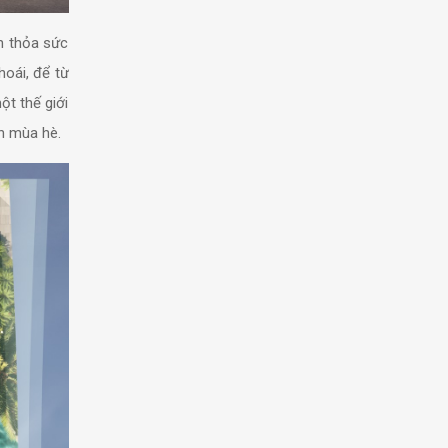
n thỏa sức
hoái, để từ
ột thế giới
n mùa hè.