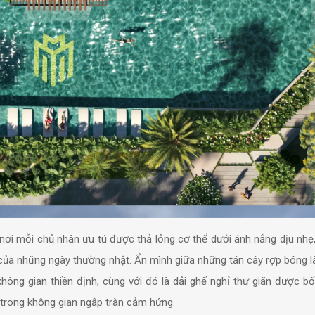
nơi mỗi chủ nhân ưu tú được thả lỏng cơ thể dưới ánh nắng dịu nhẹ
c của những ngày thường nhật. Ẩn mình giữa những tán cây rợp bóng l
ng gian thiền định, cùng với đó là dải ghế nghỉ thư giãn được bố t
c trong không gian ngập tràn cảm hứng.