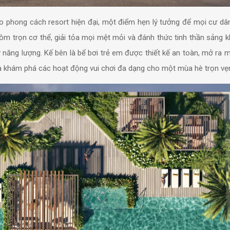
eo phong cách resort hiện đại, một điểm hẹn lý tưởng để mọi cư dâ
ôm trọn cơ thể, giải tỏa mọi mệt mỏi và đánh thức tinh thần sảng k
năng lượng. Kế bên là bể bơi trẻ em được thiết kế an toàn, mở ra m
 và khám phá các hoạt động vui chơi đa dạng cho một mùa hè trọn vẹ