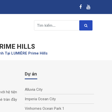
RIME HILLS
h Tại LUMIÈRE Prime Hills
Dự án
Alluvia City
với hệ tiện
Imperia Ocean City
hè tràn đầy
Vinhomes Ocean Park 1