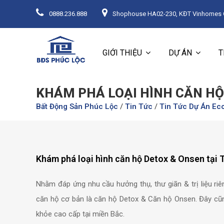
0888.236.888
Shophouse HA02-230, KĐT Vinhomes Oc
GIỚI THIỆU
DỰ ÁN
T
KHÁM PHÁ LOẠI HÌNH CĂN HỘ
Bất Động Sản Phúc Lộc
/
Tin Tức
/
Tin Tức Dự Án Ec
Khám phá loại hình căn hộ Detox & Onsen tại
Nhằm đáp ứng nhu cầu hưởng thụ, thư giãn & trị liệu riê
căn hộ cơ bản là căn hộ Detox & Căn hộ Onsen. Đây cũn
khỏe cao cấp tại miền Bắc.