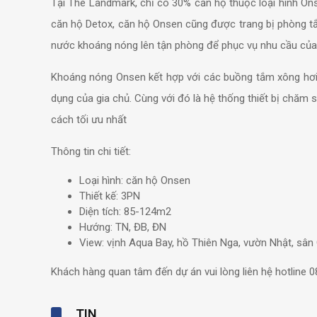
Tại The Landmark, chỉ có 30% căn hộ thuộc loại hình Onse
căn hộ Detox, căn hộ Onsen cũng được trang bị phòng t
nước khoáng nóng lên tận phòng để phục vụ nhu cầu của
Khoáng nóng Onsen kết hợp với các buồng tắm xông hơi hồ
dụng của gia chủ. Cùng với đó là hệ thống thiết bị chăm
cách tối ưu nhất
Thông tin chi tiết:
Loại hình: căn hộ Onsen
Thiết kế: 3PN
Diện tích: 85-124m2
Hướng: TN, ĐB, ĐN
View: vịnh Aqua Bay, hồ Thiên Nga, vườn Nhật, sân
Khách hàng quan tâm đến dự án vui lòng liên hệ hotline 0
TIN