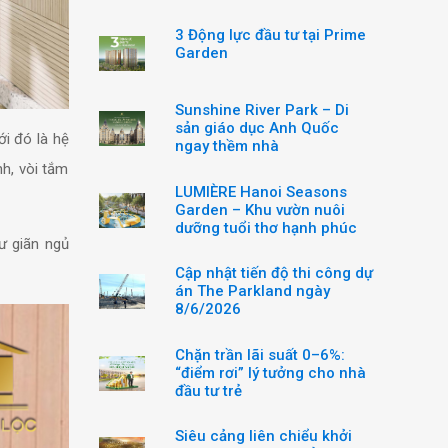
3 Động lực đầu tư tại Prime
Garden
Sunshine River Park – Di
sản giáo dục Anh Quốc
i đó là hệ
ngay thềm nhà
h, vòi tắm
LUMIÈRE Hanoi Seasons
Garden – Khu vườn nuôi
dưỡng tuổi thơ hạnh phúc
hư giãn ngủ
Cập nhật tiến độ thi công dự
án The Parkland ngày
8/6/2026
Chặn trần lãi suất 0–6%:
“điểm rơi” lý tưởng cho nhà
đầu tư trẻ
Siêu cảng liên chiểu khởi