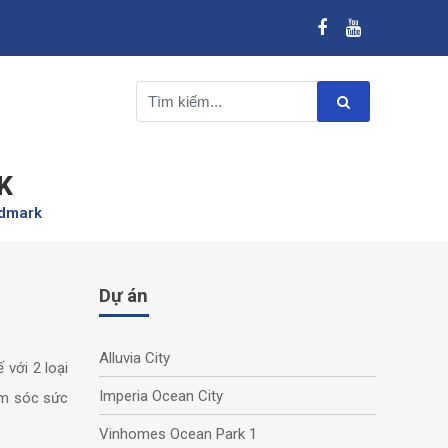
K
ndmark
Dự án
Alluvia City
 với 2 loại
Imperia Ocean City
ăm sóc sức
Vinhomes Ocean Park 1