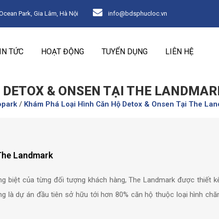
ean Park, Gia Lâm, Hà Nội
info@bdsphucloc.vn
IN TỨC
HOẠT ĐỘNG
TUYỂN DỤNG
LIÊN HỆ
 DETOX & ONSEN TẠI THE LANDMAR
opark
/
Khám Phá Loại Hình Căn Hộ Detox & Onsen Tại The La
 The Landmark
ng biệt của từng đối tượng khách hàng, The Landmark được thiết kế
g là dự án đầu tiên sở hữu tới hơn 80% căn hộ thuộc loại hình ch