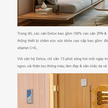
Trong đó, các căn Detox bao gồm 100% các căn 2PN & 3P
thống thiết bị chăm sóc sức khỏe cao cấp bao gồm: đèn
vitamin C+E,…
Với căn hộ Detox, chỉ cần 15 phút xông hơi mỗi ngày 
ngon; c
ải thiện lưu thông máu, l
àm đẹp & săn chắc da và 