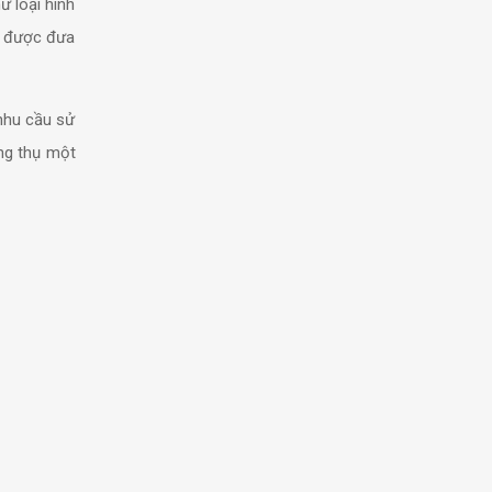
ư loại hình
n được đưa
 nhu cầu sử
ởng thụ một