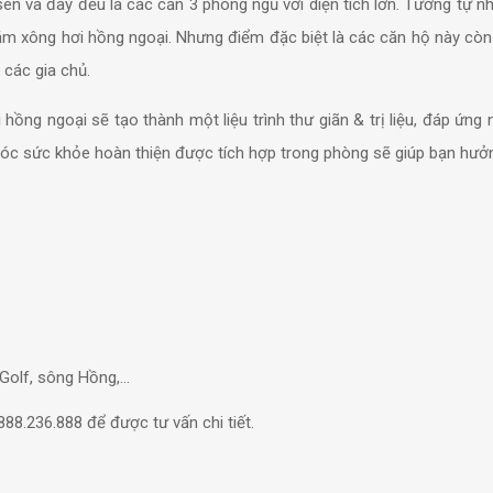
n và đây đều là các căn 3 phòng ngủ với diện tích lớn. Tương tự nh
ắm xông hơi hồng ngoại. Nhưng điểm đặc biệt là các căn hộ này cò
 các gia chủ.
ng ngoại sẽ tạo thành một liệu trình thư giãn & trị liệu, đáp ứng
 sóc sức khỏe hoàn thiện được tích hợp trong phòng sẽ giúp bạn hư
 Golf, sông Hồng,…
888.236.888 để được tư vấn chi tiết.