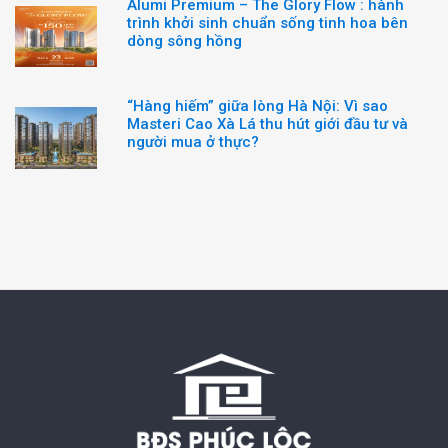
Alumi Premium – The Glory Flow : hành
trình khởi sinh chuẩn sống tinh hoa bên
dòng sông hồng
“Hàng hiếm” giữa lòng Hà Nội: Vì sao
Masteri Cao Xà Lá thu hút giới đầu tư và
người mua ở thực?