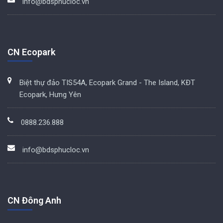
info@bdsphucloc.vn
CN Ecopark
Biệt thự đảo TIS54A, Ecopark Grand - The Island, KĐT
Ecopark, Hưng Yên
0888.236.888
info@bdsphucloc.vn
CN Đông Anh