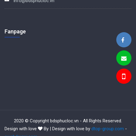
info@bdsphucloc.vn
Fanpage
BDS Phúc Lộc
2020 © Copyright bdsphucloc.vn - All Rights Reserved.
Design with love
By | Design with love by
dtop-group.com
-