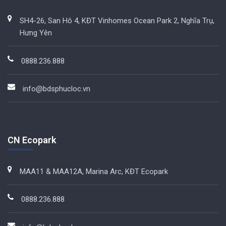
SH4-26, San Hô 4, KĐT Vinhomes Ocean Park 2, Nghĩa Trụ,
Hưng Yên
0888.236.888
info@bdsphucloc.vn
CN Ecopark
MAA11 & MAA12A, Marina Arc, KĐT Ecopark
0888.236.888