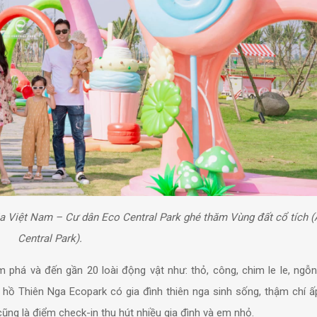
ia Việt Nam – Cư dân Eco Central Park ghé thăm Vùng đất cổ tích 
Central Park).
 phá và đến gần 20 loài động vật như: thỏ, công, chim le le, ngỗng
n hồ Thiên Nga Ecopark có gia đình thiên nga sinh sống, thậm chí ấ
ũng là điểm check-in thu hút nhiều gia đình và em nhỏ.