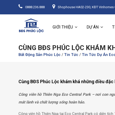
0888.236.888
Shophouse HA02-230, KĐT Vinhomes Oc
GIỚI THIỆU
DỰ ÁN
T
CÙNG BĐS PHÚC LỘC KHÁM KH
Bất Động Sản Phúc Lộc
/
Tin Tức
/
Tin Tức Dự Án Eco
Cùng BĐS Phúc Lộc khám khá những điều đặc b
Công viên hồ Thiên Nga Eco Central Park – nơi con ngư
mát lành và chất lượng sống hoàn hảo.
Công viên hồ Thiên Nga tại Eco Central Park có diện tích