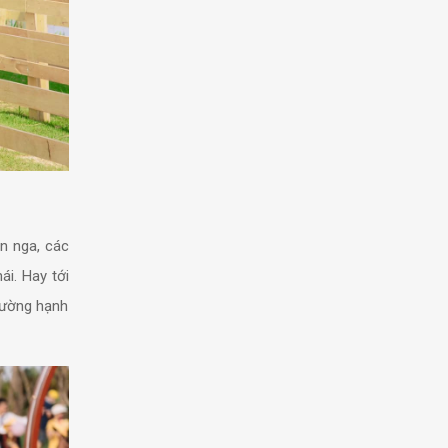
ên nga, các
ái. Hay tới
 đường hạnh