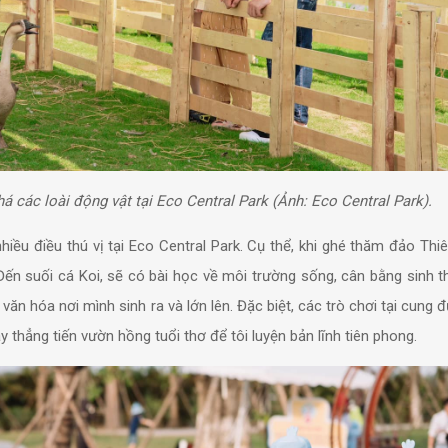
 các loài động vật tại Eco Central Park (Ảnh: Eco Central Park).
ều điều thú vị tại Eco Central Park. Cụ thể, khi ghé thăm đảo Thi
ến suối cá Koi, sẽ có bài học về môi trường sống, cân bằng sinh th
ăn hóa nơi mình sinh ra và lớn lên. Đặc biệt, các trò chơi tại cung
 thẳng tiến vườn hồng tuổi thơ để tôi luyện bản lĩnh tiên phong.