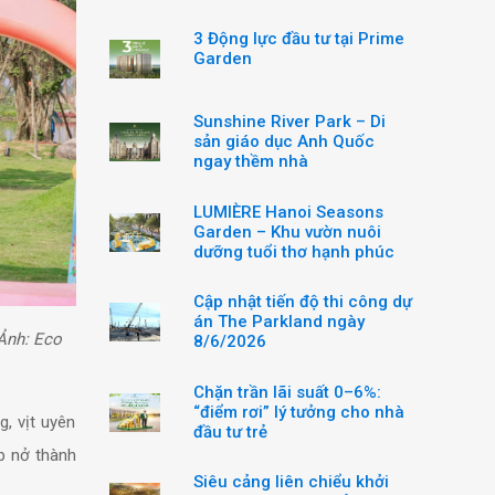
3 Động lực đầu tư tại Prime
Garden
Sunshine River Park – Di
sản giáo dục Anh Quốc
ngay thềm nhà
LUMIÈRE Hanoi Seasons
Garden – Khu vườn nuôi
dưỡng tuổi thơ hạnh phúc
Cập nhật tiến độ thi công dự
án The Parkland ngày
(Ảnh: Eco
8/6/2026
Chặn trần lãi suất 0–6%:
“điểm rơi” lý tưởng cho nhà
, vịt uyên
đầu tư trẻ
p nở thành
Siêu cảng liên chiểu khởi