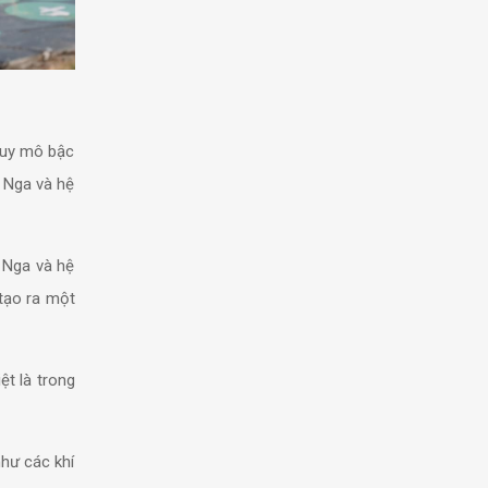
 quy mô bậc
n Nga và hệ
 Nga và hệ
tạo ra một
ệt là trong
như các khí