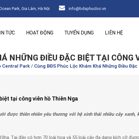
ean Park, Gia Lâm, Hà Nội
info@bdsphucloc.vn
IN TỨC
HOẠT ĐỘNG
TUYỂN DỤNG
LIÊN HỆ
Á NHỮNG ĐIỀU ĐẶC BIỆT TẠI CÔNG 
 Central Park
/
Cùng BĐS Phúc Lộc Khám Khá Những Điều Đặc B
iệt tại công viên hồ Thiên Nga
ời được thiên nhiên yêu thương với hệ sinh thái nhiều cây xanh, 
 10ha. Tại đây có hơn 70 loài hoa và 55 loài cây đa dạng kích cỡ đư