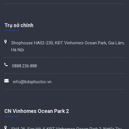
Trụ sở chính
Shophouse HA02-230, KĐT Vinhomes Ocean Park, Gia Lâm,
Hà Nội
0888.236.888
info@bdsphucloc.vn
CN Vinhomes Ocean Park 2
SH4-26, San Hô 4, KĐT Vinhomes Ocean Park 2, Nghĩa Trụ,