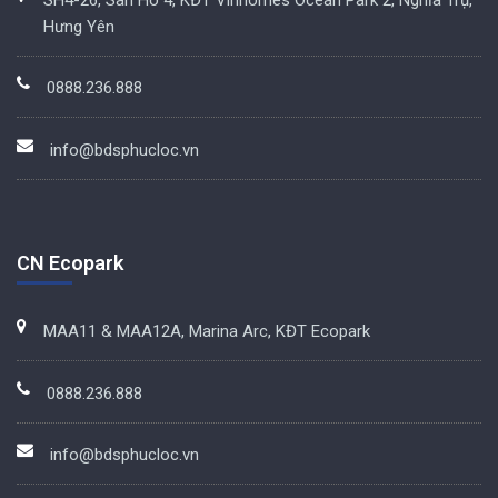
Hưng Yên
0888.236.888
info@bdsphucloc.vn
CN Ecopark
MAA11 & MAA12A, Marina Arc, KĐT Ecopark
0888.236.888
info@bdsphucloc.vn