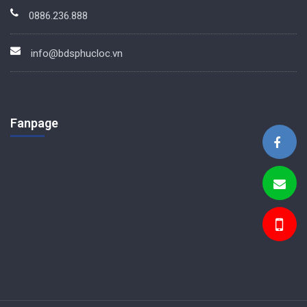
0886.236.888
info@bdsphucloc.vn
Fanpage
BDS Phúc Lộc