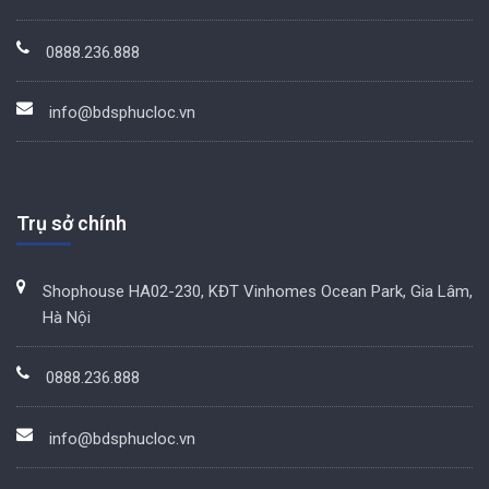
0888.236.888
info@bdsphucloc.vn
Trụ sở chính
Shophouse HA02-230, KĐT Vinhomes Ocean Park, Gia Lâm,
Hà Nội
0888.236.888
info@bdsphucloc.vn