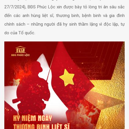
27/7/2024), BĐS Phúc Lộc xin được bày tỏ lòng tri ân sâu sắc
đến các anh hùng liệt sĩ, thương binh, bệnh binh và gia đình
chính sách – những người đã hy sinh thầm lặng vì độc lập, tự
do của Tổ quốc.