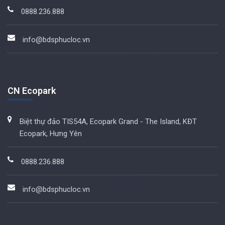
0888.236.888
info@bdsphucloc.vn
CN Ecopark
Biệt thự đảo TIS54A, Ecopark Grand - The Island, KĐT
Ecopark, Hưng Yên
0888.236.888
info@bdsphucloc.vn