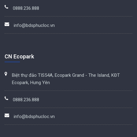
0888.236.888
info@bdsphucloc.vn
CN Ecopark
Biệt thự đảo TIS54A, Ecopark Grand - The Island, KĐT
Ecopark, Hưng Yên
0888.236.888
info@bdsphucloc.vn