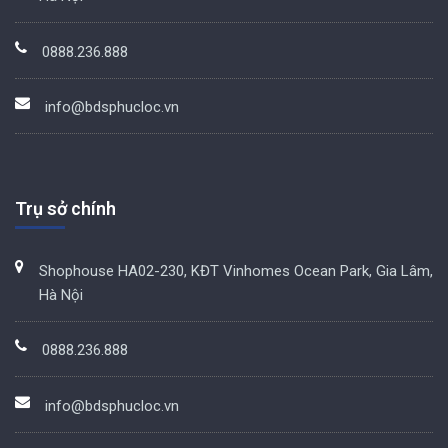
0888.236.888
info@bdsphucloc.vn
Trụ sở chính
Shophouse HA02-230, KĐT Vinhomes Ocean Park, Gia Lâm,
Hà Nội
0888.236.888
info@bdsphucloc.vn