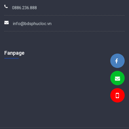
0886.236.888
info@bdsphucloc.vn
Fanpage
BDS Phúc Lộc