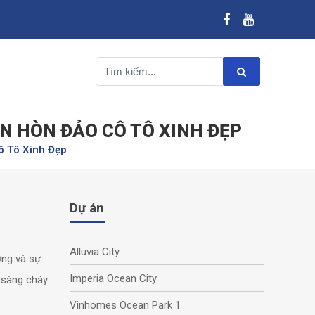
N HÒN ĐẢO CÔ TÔ XINH ĐẸP
 Tô Xinh Đẹp
Dự án
Alluvia City
ợng và sự
Imperia Ocean City
 sàng cháy
Vinhomes Ocean Park 1