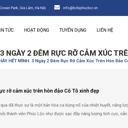
ean Park, Gia Lâm, Hà Nội
info@bdsphucloc.vn
IN TỨC
HOẠT ĐỘNG
TUYỂN DỤNG
LIÊN HỆ
3 NGÀY 2 ĐÊM RỰC RỠ CẢM XÚC TRÊ
ÁY HẾT MÌNH: 3 Ngày 2 Đêm Rực Rỡ Cảm Xúc Trên Hòn Đảo Cô
 rỡ cảm xúc trên hòn đảo Cô Tô xinh đẹp
qua đã thực sự là một bản hòa ca bùng nổ của nhiệt huyết, năng lư
 mỗi thành viên Phúc Lộc như được sạc đầy năng lượng tích cực, sẵn