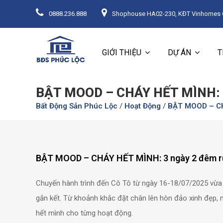
0888.236.888
Shophouse HA02-230, KĐT Vinhomes Oc
GIỚI THIỆU
DỰ ÁN
T
BẬT MOOD – CHÁY HẾT MÌNH: 
Bất Động Sản Phúc Lộc
/
Hoạt Động
/
BẬT MOOD – CH
BẬT MOOD – CHÁY HẾT MÌNH: 3 ngày 2 đêm rực
Chuyến hành trình đến Cô Tô từ ngày 16-18/07/2025 vừa 
gắn kết. Từ khoảnh khắc đặt chân lên hòn đảo xinh đẹp,
hết mình cho từng hoạt động.