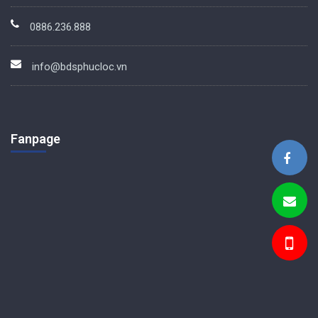
0886.236.888
info@bdsphucloc.vn
Fanpage
BDS Phúc Lộc