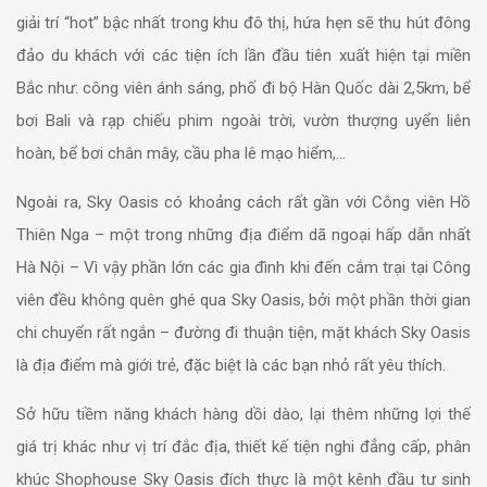
giải trí “hot” bậc nhất trong khu đô thị, hứa hẹn sẽ thu hút đông
đảo du khách với các tiện ích lần đầu tiên xuất hiện tại miền
Bắc như: công viên ánh sáng, phố đi bộ Hàn Quốc dài 2,5km, bể
bơi Bali và rạp chiếu phim ngoài trời, vườn thượng uyển liên
hoàn, bể bơi chân mây, cầu pha lê mạo hiểm,…
Ngoài ra, Sky Oasis có khoảng cách rất gần với Công viên Hồ
Thiên Nga – một trong những địa điểm dã ngoại hấp dẫn nhất
Hà Nội – Vì vậy phần lớn các gia đình khi đến cắm trại tại Công
viên đều không quên ghé qua Sky Oasis, bởi một phần thời gian
chi chuyển rất ngắn – đường đi thuận tiện, mặt khách Sky Oasis
là địa điểm mà giới trẻ, đặc biệt là các bạn nhỏ rất yêu thích.
Sở hữu tiềm năng khách hàng dồi dào, lại thêm những lợi thế
giá trị khác như vị trí đắc địa, thiết kế tiện nghi đẳng cấp, phân
khúc Shophouse Sky Oasis đích thực là một kênh đầu tư sinh