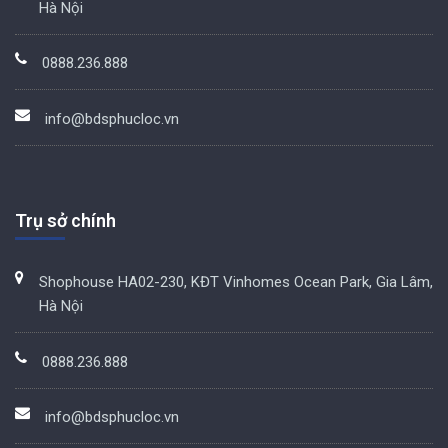
Hà Nội
0888.236.888
info@bdsphucloc.vn
Trụ sở chính
Shophouse HA02-230, KĐT Vinhomes Ocean Park, Gia Lâm,
Hà Nội
0888.236.888
info@bdsphucloc.vn