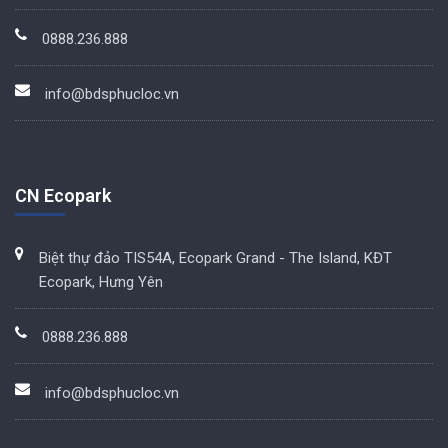
0888.236.888
info@bdsphucloc.vn
CN Ecopark
Biệt thự đảo TIS54A, Ecopark Grand - The Island, KĐT
Ecopark, Hưng Yên
0888.236.888
info@bdsphucloc.vn