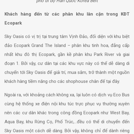
phố đi bộ Hàn Quốc Korea Belt
Khách hàng đến từ các phân khu lân cận trong KĐT
Ecopark
Sky Oasis có vị trị tại trung tâm Vịnh Đảo, đối diện với khu biệt
đảo Ecopark Grand The Island – phân khu tinh hoa, đẳng cấp
nhất khu đô thị Ecopark, gần kề phân khu Park River và giai
đoạn 1. Bởi vậy, cư dân tại các khu vực này có thể dễ dàng di
chuyển tới Sky Oasis để giải trí, mua sắm, trở thành một nguồn
khách hàng tiềm năng cho các shophouse chân đế tại đây.
Ngoài ra, với khoảng cách không xa, lại luôn có dịch vụ Eco Bus
cùng hệ thống xe điện nội khu túc trực phục vụ thường xuyên
nên các cư dân khác trong công đồng Ecopark như West Bay,
Aqua Bay, khu Rừng Cọ, Phố Trúc,…đều có thể di chuyển đến
Sky Oasis một cách dễ dàng. Bởi vậy, không chỉ để dành riêng