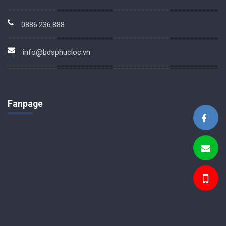
0886.236.888
info@bdsphucloc.vn
Fanpage
BDS Phúc Lộc