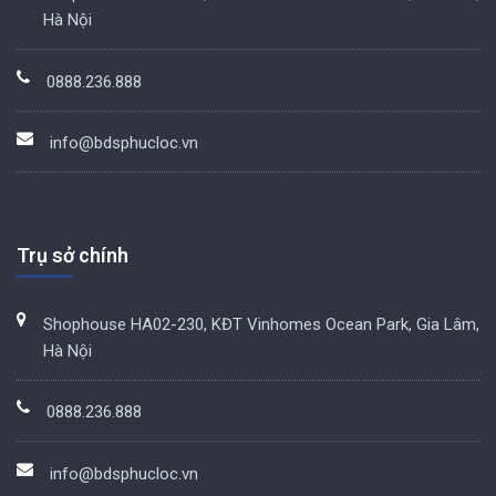
Hà Nội
0888.236.888
info@bdsphucloc.vn
Trụ sở chính
Shophouse HA02-230, KĐT Vinhomes Ocean Park, Gia Lâm,
Hà Nội
0888.236.888
info@bdsphucloc.vn