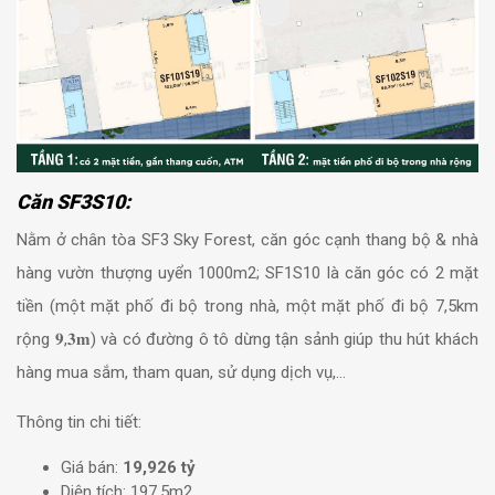
Căn SF3S10:
Nằm ở chân tòa SF3 Sky Forest, căn góc cạnh thang bộ & nhà
hàng vườn thượng uyển 1000m2; SF1S10 là căn góc có 2 mặt
tiền (một mặt phố đi bộ trong nhà, một mặt phố đi bộ 7,5km
rộng 𝟗,𝟑𝐦) và có đường ô tô dừng tận sảnh giúp thu hút khách
hàng mua sắm, tham quan, sử dụng dịch vụ,…
Thông tin chi tiết:
Giá bán:
19,926 tỷ
Diện tích: 197,5m2