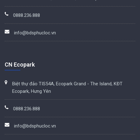
0888.236.888
info@bdsphucloc.vn
CN Ecopark
Biệt thự đảo TIS54A, Ecopark Grand - The Island, KĐT
Ecopark, Hưng Yên
0888.236.888
info@bdsphucloc.vn