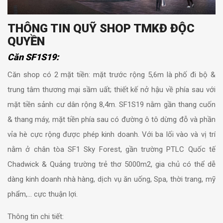
THÔNG TIN QUỸ SHOP TMKĐ ĐỘC
QUYỀN
Căn SF1S19:
Căn shop có 2 mặt tiền: mặt trước rộng 5,6m là phố đi bộ &
trung tâm thương mại sầm uất; thiết kế nở hậu về phía sau với
mặt tiền sảnh cư dân rộng 8,4m. SF1S19 nằm gần
thang cuốn
& thang máy, mặt tiền phía sau có đường ô tô dừng đỗ và phần
vỉa hè cực rộng được phép kinh doanh. Với ba lối vào và vị trí
nằm ở
chân tòa SF1 Sky Forest, gần trường PTLC Quốc tế
Chadwick & Quảng trường trẻ thơ 5000m2, gia chủ có thể dễ
dàng
kinh doanh nhà hàng, dịch vụ ăn uống, Spa, thời trang, mỹ
phẩm,… cực thuận lợi.
Thông tin chi tiết: