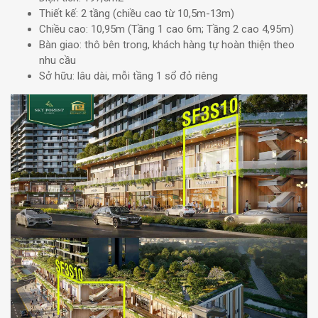
Thiết kế: 2 tầng (chiều cao từ 10,5m-13m)
Chiều cao: 10,95m (Tầng 1 cao 6m; Tầng 2 cao 4,95m)
Bàn giao: thô bên trong, khách hàng tự hoàn thiện theo
nhu cầu
Sở hữu: lâu dài, mỗi tầng 1 sổ đỏ riêng